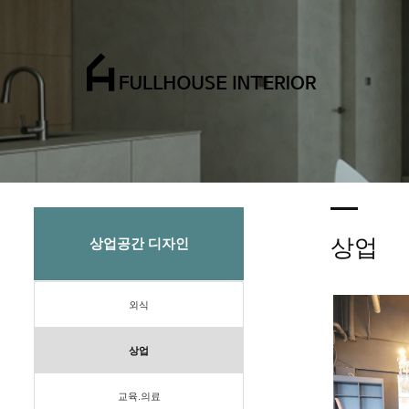
상업
상업공간 디자인
외식
상업
교육.의료