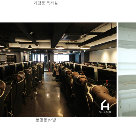
가경동 독서실
봉명동 pc방