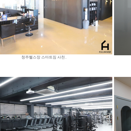
청주헬스장 스마트짐 사천..