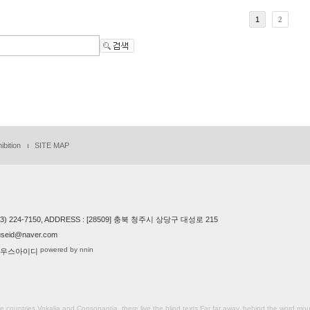
1
2
ibition
SITE MAP
043) 224-7150, ADDRESS : [28509] 충북 청주시 상당구 대성로 215
seid@naver.com
powered by nnin
)풀하우스아이디
countries Vokalia and Consonantia, there live the blind texts.Far far away, behind the word mou