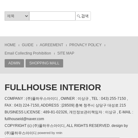
HOME
GUIDE
AGREEMENT
PROVACY POLICY
Email Collecting Prohibition
SITE MAP
ADMIN
SHOPPING MALL
FULLHOUSE INTERIOR
COMPANY : (주)풀하우스아이디 , OWNER : 이상규 , TEL : 043) 255-7150 ,
FAX : 043) 224-7150, ADDRESS : [28509] 충북 청주시 상당구 대성로 215
BUSINESS LICENSE : 489-81-02326, 개인정보관리책임자 : 이상규 , E-MAIL :
fullhouseid@naver.com
COPYRIGHT (c) (주)풀하우스아이디, ALL RIGHTS RESERVED. design by
powered by nnin
(주)풀하우스아이디